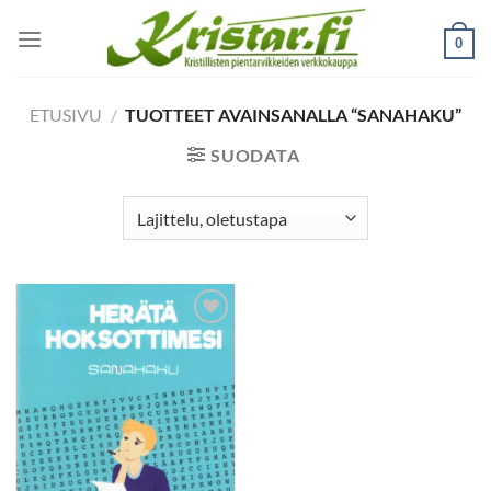
Skip
to
0
content
ETUSIVU
/
TUOTTEET AVAINSANALLA “SANAHAKU”
SUODATA
Add to
wishlist