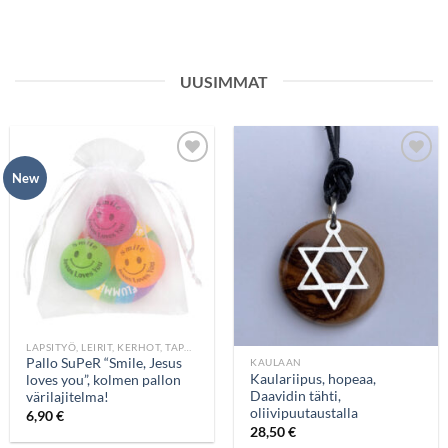
UUSIMMAT
Add to
Add to
New
wishlist
wishlist
LAPSITYÖ, LEIRIT, KERHOT, TAPAHTUMAT
Pallo SuPeR “Smile, Jesus
KAULAAN
Kaulariipus, hopeaa,
loves you”, kolmen pallon
Daavidin tähti,
värilajitelma!
oliivipuutaustalla
6,90
€
28,50
€