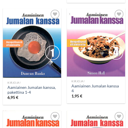
Add to
Add to
wishlist
wishlist
KIRJOJA!
KIRJOJA!
Aamiainen Jumalan kanssa
Aamiainen Jumalan kanssa,
4
pakettina 1-4
1,95
€
6,95
€
Add to
Add to