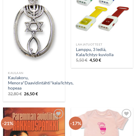
LAHJATUOTTEET
Lamppu, 3 lediä,
Kala/Ichtys-kuviolla
5,50
€
4,50
€
KAULAAN
Kaulakoru,
Menora*Daavidintähti*kala/Ichtys,
hopeaa
32,80
€
26,50
€
-21%
-17%
Add to
Add to
wishlist
wishlist