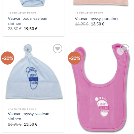
LASTENTUOTTEET
LASTENTUOTTEET
Vauvan body, vaalean
Vauvan myssy, punainen
sininen
16,90
€
13,50
€
23,50
€
19,50
€
-20%
-20%
Add to
Add to
wishlist
wishlist
LASTENTUOTTEET
Vauvan myssy, vaalean
sininen
16,90
€
13,50
€