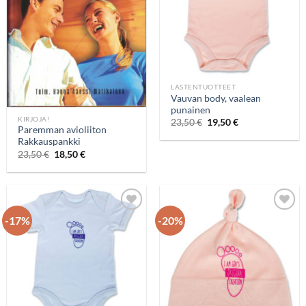
LASTENTUOTTEET
Vauvan body, vaalean
punainen
KIRJOJA!
23,50
€
19,50
€
Paremman avioliiton
Rakkauspankki
23,50
€
18,50
€
-17%
-20%
Add to
Add to
wishlist
wishlist