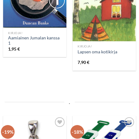
KIRJOJA!
Aamiainen Jumalan kanssa
1
KIRJOJA!
1,95
€
Lapsen oma kotikirja
7,90
€
.
-19%
-18%
Add to
Add to
wishlist
wishlist