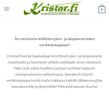
Skip
to
0
content
Tervetuloa kristillisten pien- ja lahjatavaroiden
verkkokauppaan!
Kristar.fi kerää laadukkaat kristilliset pien- ja lahjatavarat
maailmalta ja Suomesta yhteen paikkaan sinun eduksesi.
Näin voit valita itsellesi sopivat tuotteet helposti
monipuolisesta valikoimasta. Samalla Kristar.fi-
verkkokauppa toimii myös tukkuna kaikille jälleenmyyjille,
seurakunnille ja järjestöille! Pienestä kasvaa Suurta!