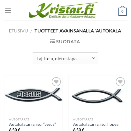
Skip
to
0
content
ETUSIVU
/
TUOTTEET AVAINSANALLA “AUTOKALA”
SUODATA
Add to
Add to
wishlist
wishlist
AUTOTARRAT
AUTOTARRAT
Autokalatarra, iso, “Jesus”
Autokalatarra, iso, hopea
6,50
€
6,50
€