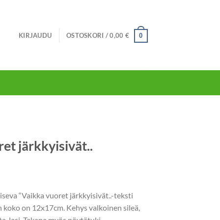
KIRJAUDU
OSTOSKORI /
0,00
€
0
et järkkyisivät..
seva “Vaikka vuoret järkkyisivät..-teksti
n koko on 12x17cm. Kehys valkoinen sileä,
, lasi. Takana myös pöytätuki.