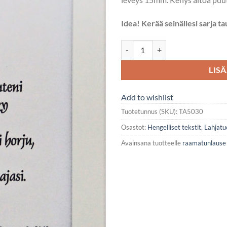
Idea! Kerää seinällesi sarja ta
Taulu, Vaikka vuoret järkkyisivät.
LIS
Add to wishlist
Tuotetunnus (SKU):
TA5030
Osastot:
Hengelliset tekstit
,
Lahjatu
Avainsana tuotteelle
raamatunlause