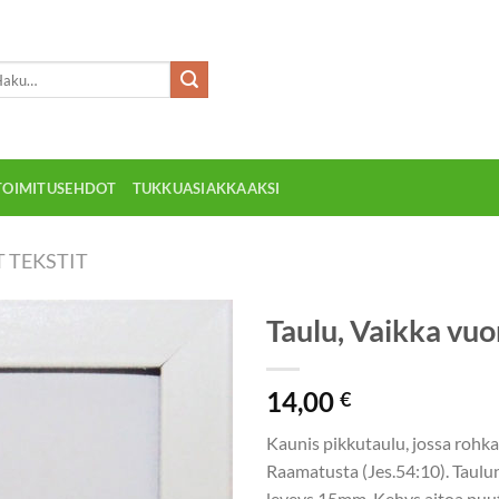
:
TOIMITUSEHDOT
TUKKUASIAKKAAKSI
 TEKSTIT
Taulu, Vaikka vuor
Add to
14,00
wishlist
€
Kaunis pikkutaulu, jossa rohkai
Raamatusta (Jes.54:10). Taulu
leveys 15mm. Kehys aitoa puuta