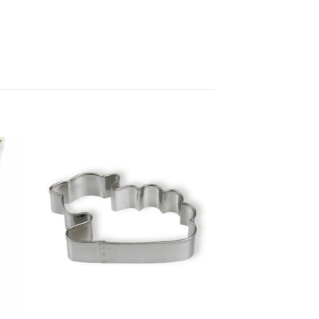
 to
Add to
list
wishlist