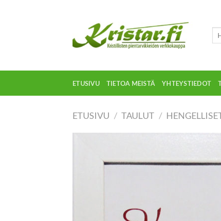
Skip
to
content
Etsi
ETUSIVU
TIETOA MEISTÄ
YHTEYSTIEDOT
ETUSIVU
/
TAULUT
/
HENGELLISET