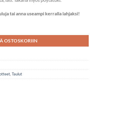
uluja tai anna useampi kerralla lahjaksi!
. määrä
ÄÄ OSTOSKORIIN
otteet
,
Taulut