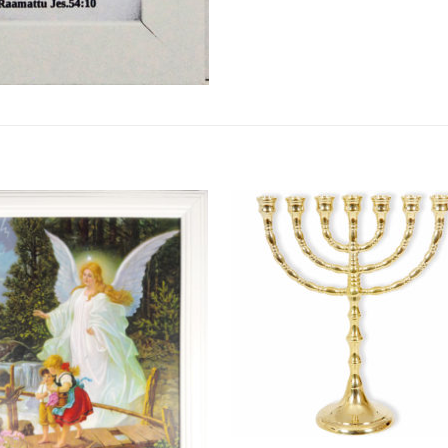
Add to
Add
wishlist
wish