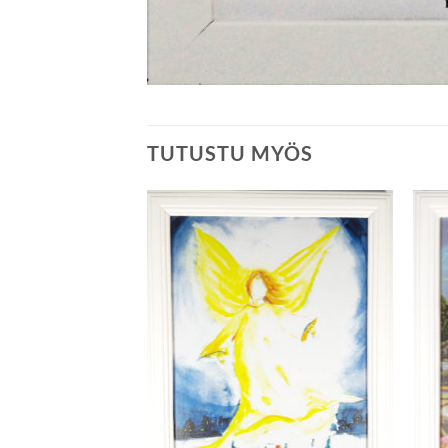
TUTUSTU MYÖS
Add to
Add to
raan (24,5cm)
wishlist
wishlist