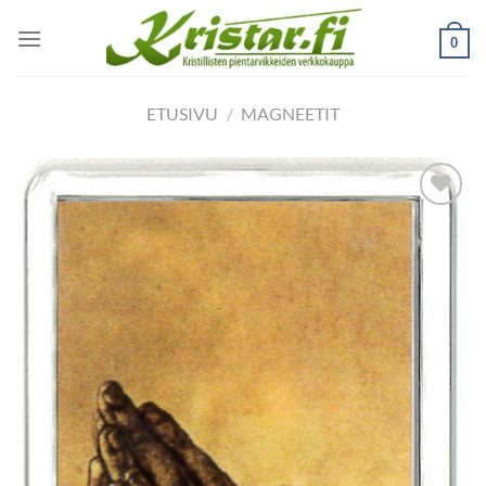
Skip
to
0
content
ETUSIVU
/
MAGNEETIT
Add to
wishlist