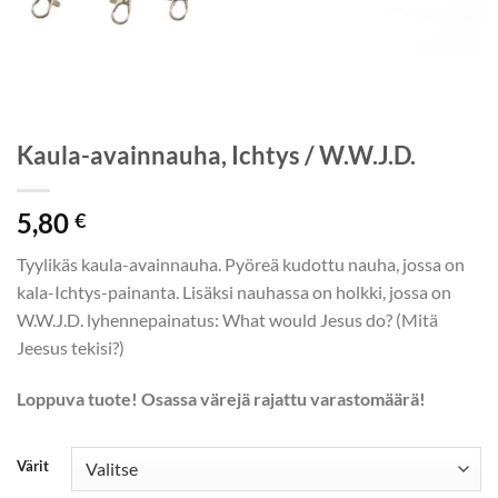
Kaula-avainnauha, Ichtys / W.W.J.D.
5,80
€
Tyylikäs kaula-avainnauha. Pyöreä kudottu nauha, jossa on
kala-Ichtys-painanta. Lisäksi nauhassa on holkki, jossa on
W.W.J.D. lyhennepainatus: What would Jesus do? (Mitä
Jeesus tekisi?)
Loppuva tuote! Osassa värejä rajattu varastomäärä!
Värit