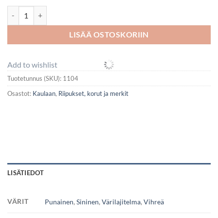
Kaula-avainnauha, Ichtys / W.W.J.D. määrä
LISÄÄ OSTOSKORIIN
Add to wishlist
Tuotetunnus (SKU):
1104
Osastot:
Kaulaan
,
Riipukset, korut ja merkit
LISÄTIEDOT
VÄRIT
Punainen
,
Sininen
,
Värilajitelma
,
Vihreä