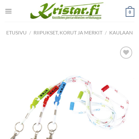
Skip
to
0
content
ETUSIVU
/
RIIPUKSET, KORUT JA MERKIT
/
KAULAAN
Add to
wishlist