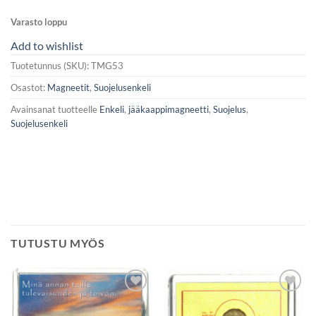
Varasto loppu
Add to wishlist
Tuotetunnus (SKU):
TMG53
Osastot:
Magneetit
,
Suojelusenkeli
Avainsanat tuotteelle
Enkeli
,
jääkaappimagneetti
,
Suojelus
,
Suojelusenkeli
TUTUSTU MYÖS
Add to
Add to
wishlist
wishlist